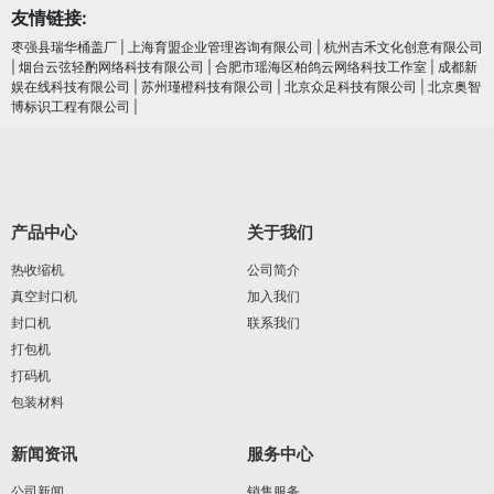
友情链接:
枣强县瑞华桶盖厂
|
上海育盟企业管理咨询有限公司
|
杭州吉禾文化创意有限公司
|
烟台云弦轻酌网络科技有限公司
|
合肥市瑶海区柏鸽云网络科技工作室
|
成都新
娱在线科技有限公司
|
苏州瑾橙科技有限公司
|
北京众足科技有限公司
|
北京奥智
博标识工程有限公司
|
产品中心
关于我们
热收缩机
公司简介
真空封口机
加入我们
封口机
联系我们
打包机
打码机
包装材料
新闻资讯
服务中心
公司新闻
销售服务