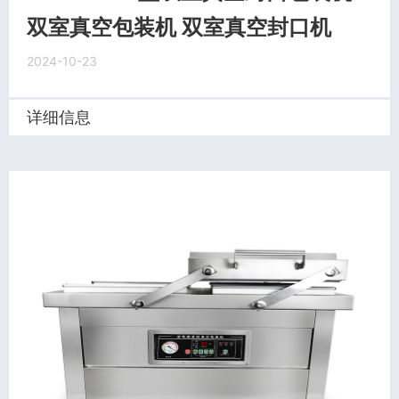
双室真空包装机 双室真空封口机
2024-10-23
详细信息