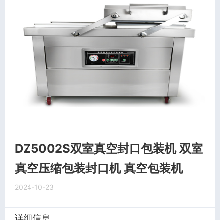
DZ5002S双室真空封口包装机 双室
真空压缩包装封口机 真空包装机
2024-10-23
详细信息