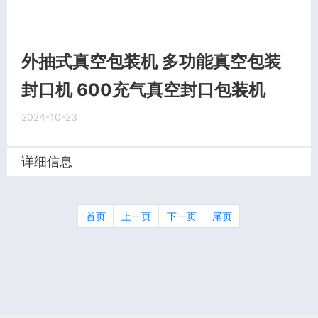
外抽式真空包装机 多功能真空包装
封口机 600充气真空封口包装机
2024-10-23
详细信息
首页
上一页
下一页
尾页