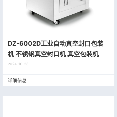
DZ-6002D工业自动真空封口包装
机 不锈钢真空封口机 真空包装机
2024-10-23
详细信息