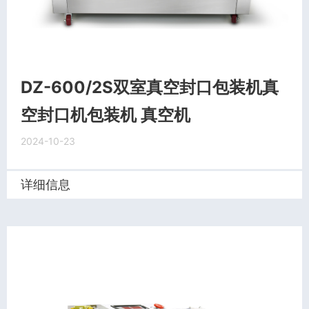
DZ-600/2S双室真空封口包装机真
空封口机包装机 真空机
2024-10-23
详细信息