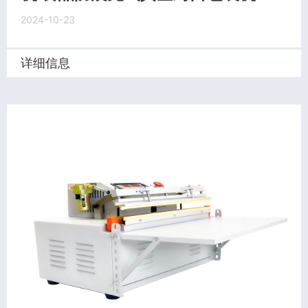
2024-10-23
详细信息