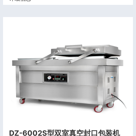
DZ-6002S型双室真空封口包装机