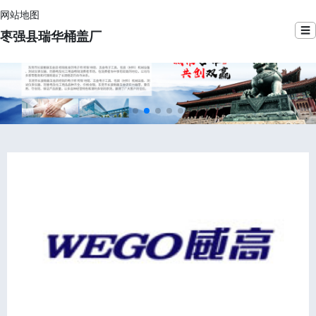
网站地图
☰
枣强县瑞华桶盖厂