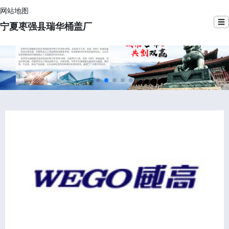
网站地图
☰
宁夏枣强县瑞华桶盖厂