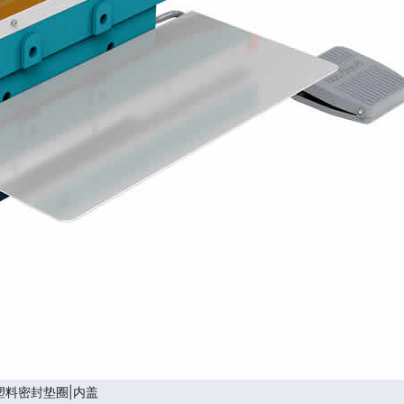
塑料密封垫圈|内盖