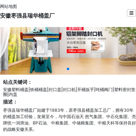
网站地图
☰
安徽枣强县瑞华桶盖厂
站点关键词：
安徽塑料桶盖|铁桶桶盖|封口盖|封口机|开桶扳手|吨桶阀门|塑料密封垫
圈|内盖
描述：
枣强县瑞华桶盖厂始建于1983年，原枣强县桶盖加工总厂，拥有30年
的桶盖加工经验，发展至今，与中国石油天 然气集团、中石化集团、壳
牌统一润滑油、BP石油、中粮集团、中储粮集团、中粮天科等保持良好
的战略安徽关系。